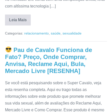
com altíssima tecnologia […]
Leia Mais
Power
Caps
Categorias:
relacionamento
,
saúde
,
sexualidade
Turbo
Funciona
Mesmo?
Anvisa,
Pau de Cavalo Funciona de
Mercado
Livre,
Fato? Preço, Onde Comprar,
Para
que
Anvisa, Reclame Aqui, Bula,
Serve,
Mercado Livre [RESENHA]
Preço,
Reclame
Aqui,
Onde
Se você está pesquisando sobre o Super Cavalo, veja
Comprar
esta resenha completa. Aqui eu trago todas as
[RESENHA]
informações sobre este produto que promete melhorar
sua vida sexual, além de avaliações do Reclame Aqui,
Mercado Livre e Como Comprar. Esse produto é mesmo