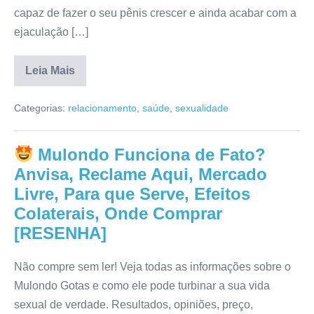
capaz de fazer o seu pênis crescer e ainda acabar com a
ejaculação […]
Leia Mais
Pau
de
Categorias:
relacionamento
,
saúde
,
sexualidade
Cavalo
Funciona
de
Fato?
Mulondo Funciona de Fato?
Preço,
Onde
Anvisa, Reclame Aqui, Mercado
Comprar,
Anvisa,
Livre, Para que Serve, Efeitos
Reclame
Colaterais, Onde Comprar
Aqui,
Bula,
[RESENHA]
Mercado
Livre
[RESENHA]
Não compre sem ler! Veja todas as informações sobre o
Mulondo Gotas e como ele pode turbinar a sua vida
sexual de verdade. Resultados, opiniões, preço,