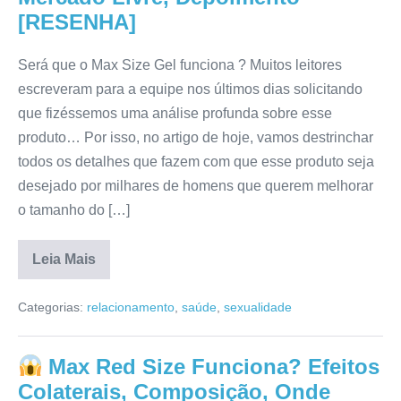
Comprar,
[RESENHA]
Para
que
Serve
[RESENHA]
Será que o Max Size Gel funciona ? Muitos leitores
escreveram para a equipe nos últimos dias solicitando
que fizéssemos uma análise profunda sobre esse
produto… Por isso, no artigo de hoje, vamos destrinchar
todos os detalhes que fazem com que esse produto seja
desejado por milhares de homens que querem melhorar
o tamanho do […]
Leia Mais
Max
Size
Categorias:
relacionamento
,
saúde
,
sexualidade
Gel
Funciona
pra
Valer?
Max Red Size Funciona? Efeitos
Composição,
Para
Colaterais, Composição, Onde
que