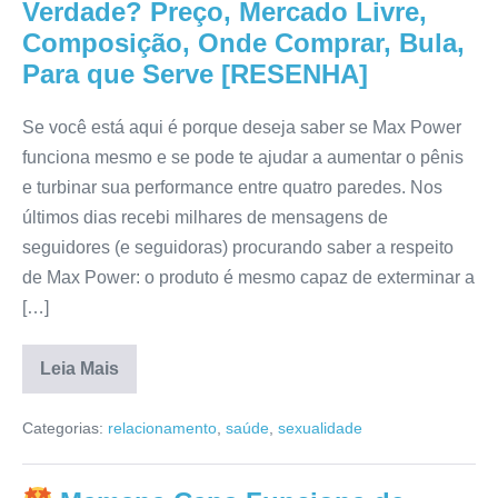
Verdade? Preço, Mercado Livre,
Comprar,
Reclame
Composição, Onde Comprar, Bula,
Aqui,
Para que Serve [RESENHA]
Bula,
Para
que
Serve
Se você está aqui é porque deseja saber se Max Power
[RESENHA]
funciona mesmo e se pode te ajudar a aumentar o pênis
e turbinar sua performance entre quatro paredes. Nos
últimos dias recebi milhares de mensagens de
seguidores (e seguidoras) procurando saber a respeito
de Max Power: o produto é mesmo capaz de exterminar a
[…]
Leia Mais
Max
Power
Categorias:
relacionamento
,
saúde
,
sexualidade
Funciona
de
Verdade?
Preço,