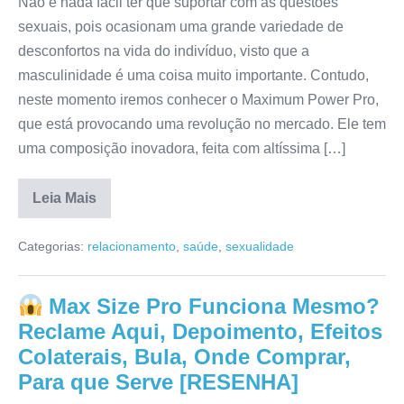
Não é nada fácil ter que suportar com as questões
sexuais, pois ocasionam uma grande variedade de
desconfortos na vida do indivíduo, visto que a
masculinidade é uma coisa muito importante. Contudo,
neste momento iremos conhecer o Maximum Power Pro,
que está provocando uma revolução no mercado. Ele tem
uma composição inovadora, feita com altíssima […]
Leia Mais
Maximum
Power
Categorias:
relacionamento
,
saúde
,
sexualidade
Pro
Funciona?
Bula,
Preço,
Max Size Pro Funciona Mesmo?
Reclame
Aqui,
Reclame Aqui, Depoimento, Efeitos
Composição,
Anvisa,
Colaterais, Bula, Onde Comprar,
Depoimento
Para que Serve [RESENHA]
[RESENHA]