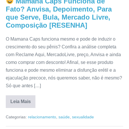
Mamana Caps Funciona de
Mercado
Livre,
Fato? Anvisa, Depoimento, Para
Composição,
Onde
que Serve, Bula, Mercado Livre,
Comprar,
Composição [RESENHA]
Bula,
Para
que
Serve
O Mamana Caps funciona mesmo e pode de induzir o
[RESENHA]
crescimento do seu pênis? Confira a análise completa
com Reclame Aqui, MercadoLivre, preço, Anvisa e ainda
como comprar com desconto! Afinal, se esse produto
funciona e pode mesmo eliminar a disfunção erétil e a
ejaculação precoce, nós queremos saber, não é mesmo?
Só que antes […]
Leia Mais
Mamana
Caps
Categorias:
relacionamento
,
saúde
,
sexualidade
Funciona
de
Fato?