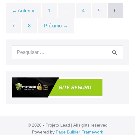
Anvisa,
Depoimento,
← Anterior
1
…
4
5
6
Para
que
Serve,
7
8
Próximo →
Bula,
Mercado
Livre,
Composição
[RESENHA]
Procurar:
© 2026 - Projeto Lead | All rights reserved
Powered by
Page Builder Framework