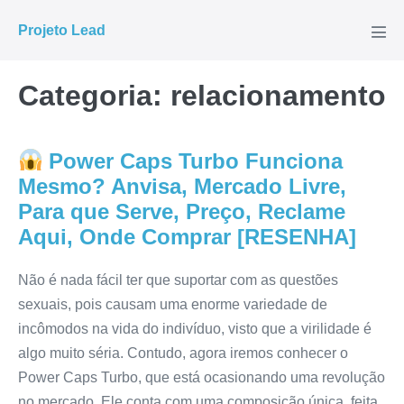
Ir
Projeto Lead
para
Alte
men
o
conteúdo
Categoria:
relacionamento
Power Caps Turbo Funciona
Mesmo? Anvisa, Mercado Livre,
Para que Serve, Preço, Reclame
Aqui, Onde Comprar [RESENHA]
Não é nada fácil ter que suportar com as questões
sexuais, pois causam uma enorme variedade de
incômodos na vida do indivíduo, visto que a virilidade é
algo muito séria. Contudo, agora iremos conhecer o
Power Caps Turbo, que está ocasionando uma revolução
no mercado. Ele conta com uma composição única, feita