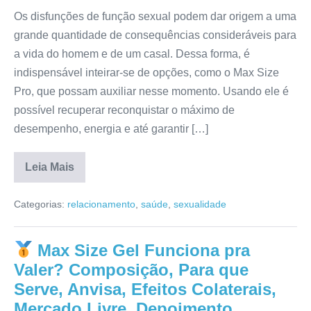
Os disfunções de função sexual podem dar origem a uma
grande quantidade de consequências consideráveis para
a vida do homem e de um casal. Dessa forma, é
indispensável inteirar-se de opções, como o Max Size
Pro, que possam auxiliar nesse momento. Usando ele é
possível recuperar reconquistar o máximo de
desempenho, energia e até garantir […]
Leia Mais
Max
Size
Categorias:
relacionamento
,
saúde
,
sexualidade
Pro
Funciona
Mesmo?
Reclame
Max Size Gel Funciona pra
Aqui,
Depoimento,
Valer? Composição, Para que
Efeitos
Colaterais,
Serve, Anvisa, Efeitos Colaterais,
Bula,
Mercado Livre, Depoimento
Onde