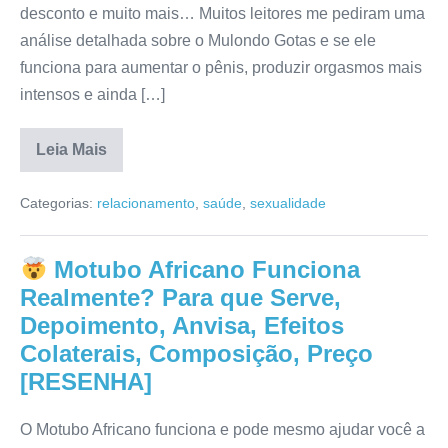
desconto e muito mais… Muitos leitores me pediram uma
análise detalhada sobre o Mulondo Gotas e se ele
funciona para aumentar o pênis, produzir orgasmos mais
intensos e ainda […]
Leia Mais
Mulondo
Funciona
Categorias:
relacionamento
,
saúde
,
sexualidade
de
Fato?
Anvisa,
Reclame
Motubo Africano Funciona
Aqui,
Mercado
Realmente? Para que Serve,
Livre,
Para
Depoimento, Anvisa, Efeitos
que
Colaterais, Composição, Preço
Serve,
Efeitos
[RESENHA]
Colaterais,
Onde
Comprar
[RESENHA]
O Motubo Africano funciona e pode mesmo ajudar você a