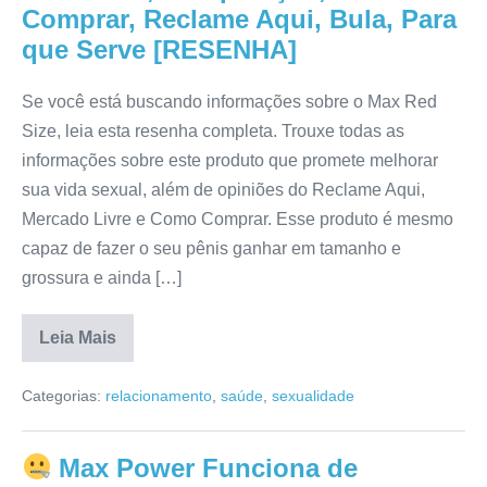
Serve,
Comprar, Reclame Aqui, Bula, Para
Anvisa,
que Serve [RESENHA]
Efeitos
Colaterais,
Mercado
Livre,
Se você está buscando informações sobre o Max Red
Depoimento
Size, leia esta resenha completa. Trouxe todas as
[RESENHA]
informações sobre este produto que promete melhorar
sua vida sexual, além de opiniões do Reclame Aqui,
Mercado Livre e Como Comprar. Esse produto é mesmo
capaz de fazer o seu pênis ganhar em tamanho e
grossura e ainda […]
Leia Mais
Max
Red
Categorias:
relacionamento
,
saúde
,
sexualidade
Size
Funciona?
Efeitos
Colaterais,
Max Power Funciona de
Composição,
Onde