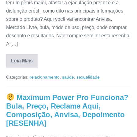
ter um pênis maior, afastar a ejaculação precoce e a
disfunção erétil , como dito nas principais informações
sobre o produto? Aqui você vai encontrar Anvisa,
Mercado Livre, bula, modo de uso, preço, onde comprar,
desconto e resultados. Não compre sem ler esta resenha!
A […]
Leia Mais
Motubo
Africano
Categorias:
relacionamento
,
saúde
,
sexualidade
Funciona
Realmente?
Para
que
Maximum Power Pro Funciona?
Serve,
Depoimento,
Bula, Preço, Reclame Aqui,
Anvisa,
Efeitos
Composição, Anvisa, Depoimento
Colaterais,
[RESENHA]
Composição,
Preço
[RESENHA]