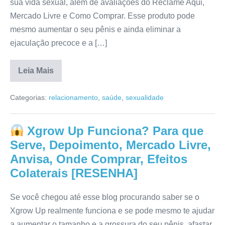
sua vida sexual, além de avaliações do Reclame Aqui,
Mercado Livre e Como Comprar. Esse produto pode
mesmo aumentar o seu pênis e ainda eliminar a
ejaculação precoce e a […]
Leia Mais
Gozorila
M3
Categorias:
relacionamento
,
saúde
,
sexualidade
Funciona
de
Fato?
Composição,
Xgrow Up Funciona? Para que
Onde
Comprar,
Serve, Depoimento, Mercado Livre,
Bula,
Preço,
Anvisa, Onde Comprar, Efeitos
Mercado
Colaterais [RESENHA]
Livre,
Anvisa
[RESENHA]
Se você chegou até esse blog procurando saber se o
Xgrow Up realmente funciona e se pode mesmo te ajudar
a aumentar o tamanho e a grossura do seu pênis, afastar