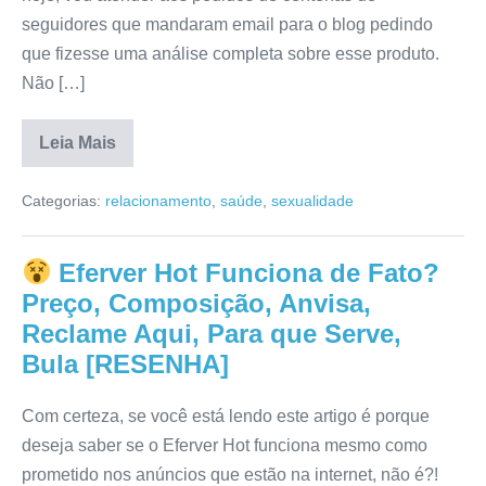
seguidores que mandaram email para o blog pedindo
que fizesse uma análise completa sobre esse produto.
Não […]
Leia Mais
Big
Men
Categorias:
relacionamento
,
saúde
,
sexualidade
Caps
Funciona
de
Verdade?
Eferver Hot Funciona de Fato?
Onde
Comprar,
Preço, Composição, Anvisa,
Reclame
Aqui,
Reclame Aqui, Para que Serve,
Anvisa,
Bula [RESENHA]
Preço,
Composição,
Mercado
Livre
Com certeza, se você está lendo este artigo é porque
[RESENHA]
deseja saber se o Eferver Hot funciona mesmo como
prometido nos anúncios que estão na internet, não é?!