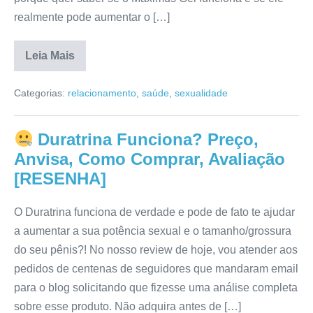
realmente pode aumentar o […]
Leia Mais
Maximus
Gel
Categorias:
relacionamento
,
saúde
,
sexualidade
Funciona
Mesmo?
Avaliação,
Reclamações,
Duratrina Funciona? Preço,
Composição,
Reclame
Anvisa, Como Comprar, Avaliação
Aqui
[RESENHA]
[RESENHA]
O Duratrina funciona de verdade e pode de fato te ajudar
a aumentar a sua potência sexual e o tamanho/grossura
do seu pênis?! No nosso review de hoje, vou atender aos
pedidos de centenas de seguidores que mandaram email
para o blog solicitando que fizesse uma análise completa
sobre esse produto. Não adquira antes de […]