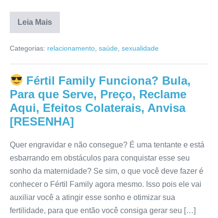
Leia Mais
Duratrina
Funciona?
Categorias:
relacionamento
,
saúde
,
sexualidade
Preço,
Anvisa,
Como
Comprar,
Fértil Family Funciona? Bula,
Avaliação
[RESENHA]
Para que Serve, Preço, Reclame
Aqui, Efeitos Colaterais, Anvisa
[RESENHA]
Quer engravidar e não consegue? É uma tentante e está
esbarrando em obstáculos para conquistar esse seu
sonho da maternidade? Se sim, o que você deve fazer é
conhecer o Fértil Family agora mesmo. Isso pois ele vai
auxiliar você a atingir esse sonho e otimizar sua
fertilidade, para que então você consiga gerar seu […]