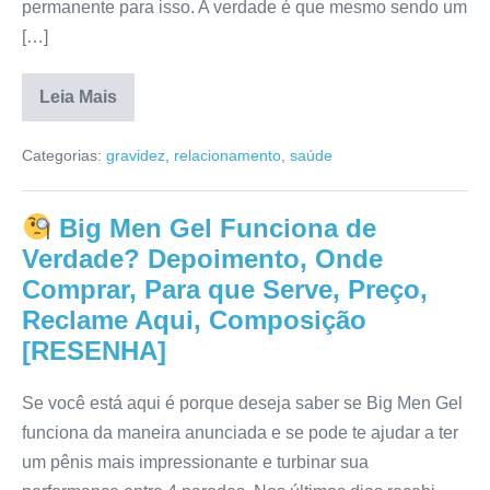
permanente para isso. A verdade é que mesmo sendo um
[…]
Leia Mais
FertilX
Kit
Categorias:
gravidez
,
relacionamento
,
saúde
Para
Engravidar
Funciona
de
Big Men Gel Funciona de
Verdade?
Composição,
Verdade? Depoimento, Onde
Anvisa,
Para
Comprar, Para que Serve, Preço,
que
Reclame Aqui, Composição
Serve,
Onde
[RESENHA]
Comprar,
Reclame
Aqui,
Preço
Se você está aqui é porque deseja saber se Big Men Gel
[RESENHA]
funciona da maneira anunciada e se pode te ajudar a ter
um pênis mais impressionante e turbinar sua