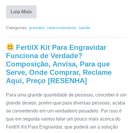
Leia Mais
Fértil
Family
Categorias:
gravidez
,
relacionamento
,
saúde
Funciona?
Bula,
Para
que
FertilX Kit Para Engravidar
Serve,
Preço,
Funciona de Verdade?
Reclame
Aqui,
Composição, Anvisa, Para que
Efeitos
Serve, Onde Comprar, Reclame
Colaterais,
Anvisa
Aqui, Preço [RESENHA]
[RESENHA]
Para uma grande quantidade de pessoas, conceber é um
grande desejo, porém que para diversas pessoas, acaba
se convertendo em um verdadeiro pesadelo. Por isso é
que em seguida vamos falar um pouco mais acerca do
FertilX Kit Para Engravidar, que poderá ser a solução