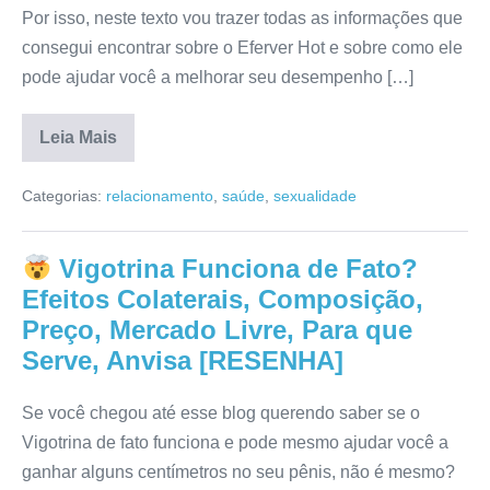
Por isso, neste texto vou trazer todas as informações que
consegui encontrar sobre o Eferver Hot e sobre como ele
pode ajudar você a melhorar seu desempenho […]
Leia Mais
Eferver
Hot
Categorias:
relacionamento
,
saúde
,
sexualidade
Funciona
de
Fato?
Preço,
Vigotrina Funciona de Fato?
Composição,
Anvisa,
Efeitos Colaterais, Composição,
Reclame
Aqui,
Preço, Mercado Livre, Para que
Para
Serve, Anvisa [RESENHA]
que
Serve,
Bula
[RESENHA]
Se você chegou até esse blog querendo saber se o
Vigotrina de fato funciona e pode mesmo ajudar você a
ganhar alguns centímetros no seu pênis, não é mesmo?