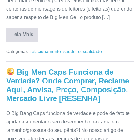
performance entre 4 paredes. Nos últimos dias recebi
centenas de mensagens de leitores (e leitoras) querendo
saber a respeito de Big Men Gel: o produto […]
Leia Mais
Big
Men
Categorias:
relacionamento
,
saúde
,
sexualidade
Gel
Funciona
de
Verdade?
Big Men Caps Funciona de
Depoimento,
Onde
Verdade? Onde Comprar, Reclame
Comprar,
Para
Aqui, Anvisa, Preço, Composição,
que
Mercado Livre [RESENHA]
Serve,
Preço,
Reclame
Aqui,
O Big Bang Caps funciona de verdade e pode de fato te
Composição
ajudar a aumentar o seu desempenho na cama e o
[RESENHA]
tamanho/grossura do seu pênis?! No nosso artigo de
hoje, vou atender aos pedidos de centenas de