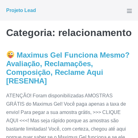
Ir
Projeto Lead
para
Alte
men
o
conteúdo
Categoria:
relacionamento
Maximus Gel Funciona Mesmo?
Avaliação, Reclamações,
Composição, Reclame Aqui
[RESENHA]
ATENÇÃO! Foram disponibilizadas AMOSTRAS
GRÁTIS do Maximus Gel! Você paga apenas a taxa de
envio! Para pegar a sua amostra grátis, >>> CLIQUE
AQUI <<<! Mas seja rápido porque as amostras são
bastante limitadas! Você, com certeza, chegou até aqui
porque quer saber se o Maximus Gel funciona e se ele