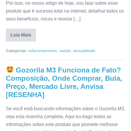
Por isso, no nosso artigo de hoje, vou falar sobre esse
produto que é sucesso total na internet, detalhar todos os
seus benefícios, riscos e revelar […]
Leia Mais
Vigotrina
Funciona
Categorias:
relacionamento
,
saúde
,
sexualidade
de
Fato?
Efeitos
Colaterais,
Gozorila M3 Funciona de Fato?
Composição,
Preço,
Composição, Onde Comprar, Bula,
Mercado
Livre,
Preço, Mercado Livre, Anvisa
Para
[RESENHA]
que
Serve,
Anvisa
[RESENHA]
Se você está buscando informações sobre o Gozorila M3,
veja esta resenha completa. Aqui eu trago todas as
informações sobre este produto que promete melhorar