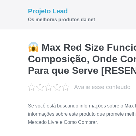
Ir
Projeto Lead
para
Os melhores produtos da net
o
conteúdo
Max Red Size Funcio
Composição, Onde Comp
Para que Serve [RESE
Avalie esse conteúdo
Se você está buscando informações sobre o
Max 
informações sobre este produto que promete melh
Mercado Livre e Como Comprar.