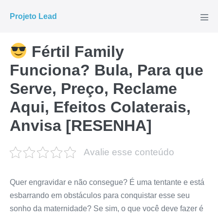
Ir
Projeto Lead
para
Alte
men
o
conteúdo
Fértil Family
Funciona? Bula, Para que
Serve, Preço, Reclame
Aqui, Efeitos Colaterais,
Anvisa [RESENHA]
Avalie esse conteúdo
Quer engravidar e não consegue? É uma tentante e está
esbarrando em obstáculos para conquistar esse seu
sonho da maternidade? Se sim, o que você deve fazer é