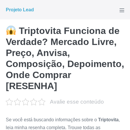
Ir
Projeto Lead
para
Alte
men
o
conteúdo
Triptovita Funciona de
Verdade? Mercado Livre,
Preço, Anvisa,
Composição, Depoimento,
Onde Comprar
[RESENHA]
Avalie esse conteúdo
Se você está buscando informações sobre o
Triptovita
,
leia minha resenha completa. Trouxe todas as