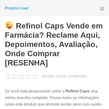
Ir
Projeto Lead
para
Alte
men
o
conteúdo
Refinol Caps Vende em
Farmácia? Reclame Aqui,
Depoimentos, Avaliação,
Onde Comprar
[RESENHA]
Avalie esse conteúdo
Se você está pesquisando sobre o
Refinol Caps
, leia
minha resenha completa. Trouxe todas as informações
sobre este produto que promete perder peso com saúde,