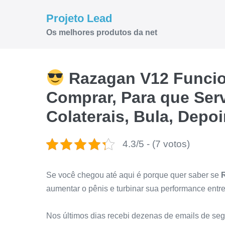
Ir
Projeto Lead
para
Os melhores produtos da net
o
conteúdo
Razagan V12 Funci
Comprar, Para que Ser
Colaterais, Bula, Dep
4.3/5 - (7 votos)
Se você chegou até aqui é porque quer saber se
aumentar o pênis e turbinar sua performance entr
Nos últimos dias recebi dezenas de emails de se