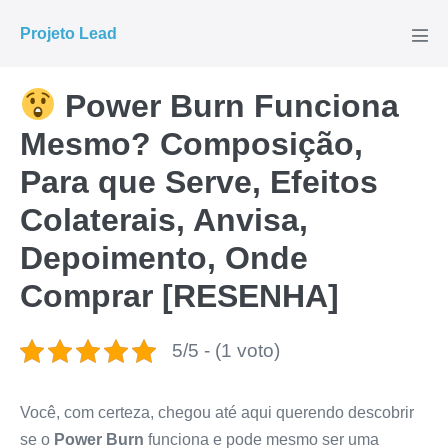
Ir
Projeto Lead
para
Alte
men
o
conteúdo
Power Burn Funciona
Mesmo? Composição,
Para que Serve, Efeitos
Colaterais, Anvisa,
Depoimento, Onde
Comprar [RESENHA]
5/5 - (1 voto)
Você, com certeza, chegou até aqui querendo descobrir
se o
Power Burn
funciona e pode mesmo ser uma