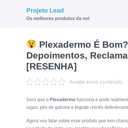
Ir
Projeto Lead
para
Os melhores produtos da net
o
conteúdo
Plexadermo É Bom?
Depoimentos, Reclama
[RESENHA]
Avalie esse conteúdo
Será que o
Plexadermo
funciona e pode realment
rugas, pés de galinha e bigode chinês definitivam
Agora vou falar sobre esse produto que tem cha