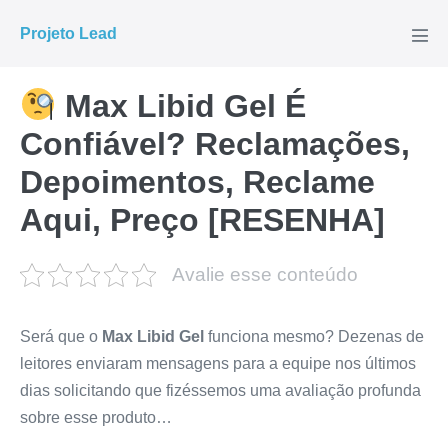
Ir
Projeto Lead
para
Alte
men
o
conteúdo
Max Libid Gel É
Confiável? Reclamações,
Depoimentos, Reclame
Aqui, Preço [RESENHA]
Avalie esse conteúdo
Será que o
Max Libid Gel
funciona mesmo? Dezenas de
leitores enviaram mensagens para a equipe nos últimos
dias solicitando que fizéssemos uma avaliação profunda
sobre esse produto…