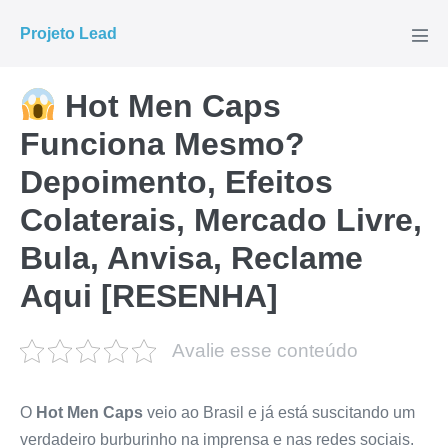
Ir
Projeto Lead
para
Alte
men
o
conteúdo
Hot Men Caps
Funciona Mesmo?
Depoimento, Efeitos
Colaterais, Mercado Livre,
Bula, Anvisa, Reclame
Aqui [RESENHA]
Avalie esse conteúdo
O
Hot Men Caps
veio ao Brasil e já está suscitando um
verdadeiro burburinho na imprensa e nas redes sociais.