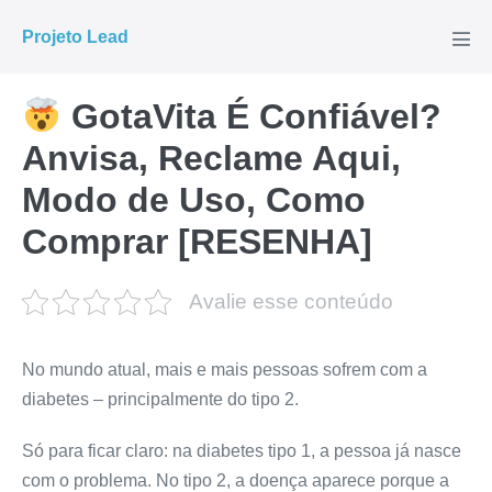
Ir
Projeto Lead
para
Alte
men
o
conteúdo
GotaVita É Confiável?
Anvisa, Reclame Aqui,
Modo de Uso, Como
Comprar [RESENHA]
Avalie esse conteúdo
No mundo atual, mais e mais pessoas sofrem com a
diabetes – principalmente do tipo 2.
Só para ficar claro: na diabetes tipo 1, a pessoa já nasce
com o problema. No tipo 2, a doença aparece porque a