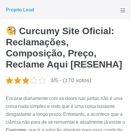
Ir
Projeto Lead
para
Alte
men
o
conteúdo
Curcumy Site Oficial:
Reclamações,
Composição, Preço,
Reclame Aqui [RESENHA]
3/5 - (170 votos)
Encarar diariamente com as dores nas juntas não é uma
coisa nada simples e visto que é uma coisa bastante
desgastante a longo prazo. Entretanto, a acontece que a
ciência não para de se reinventar e atualmente já existe o
Curcumy
, que é a solução absoluta para essa condição.