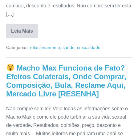
comprar, desconto e resultados. Não compre sem ler esta
[…]
Leia Mais
Macho
Power
Categorias:
relacionamento
,
saúde
,
sexualidade
Funciona
de
Verdade?
Reclame
Macho Max Funciona de Fato?
Aqui,
Anvisa,
Efeitos Colaterais, Onde Comprar,
Composição,
Mercado
Composição, Bula, Reclame Aqui,
Livre,
Mercado Livre [RESENHA]
Bula,
Onde
Comprar
[RESENHA]
Não compre sem ler! Veja todas as informações sobre o
Macho Max e como ele pode turbinar a sua vida sexual
de verdade. Resultados, opiniões, preço, desconto e
muito mais… Muitos leitores me pediram uma análise