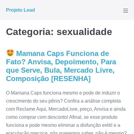
Ir
Projeto Lead
para
Alte
men
o
conteúdo
Categoria:
sexualidade
Mamana Caps Funciona de
Fato? Anvisa, Depoimento, Para
que Serve, Bula, Mercado Livre,
Composição [RESENHA]
O Mamana Caps funciona mesmo e pode de induzir o
crescimento do seu pênis? Confira a análise completa
com Reclame Aqui, MercadoLivre, preço, Anvisa e ainda
como comprar com desconto! Afinal, se esse produto
funciona e pode mesmo eliminar a disfunção erétil e a
ejaculação precoce, nós queremos saber, não é mesmo?