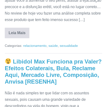
ajudar você a aumentar o seu pênis, afastar a ejaculação
precoce e a disfunção erétil, você está no lugar correto…
No review de hoje vou fazer uma análise completa sobre
esse produto que tem feito imenso sucesso […]
Leia Mais
Maca
Peruana
Categorias:
relacionamento
,
saúde
,
sexualidade
Negra
Funciona
de
Fato?
Libidol Max Funciona pra Valer?
Composição,
Reclame
Efeitos Colaterais, Bula, Reclame
Aqui,
Anvisa,
Aqui, Mercado Livre, Composição,
Efeitos
Anvisa [RESENHA]
Colaterais,
Depoimento,
Para
que
Não é nada simples ter que lidar com os assuntos
Serve
sexuais, pois causam uma grande variedade de
[RESENHA]
desconfortos na vida do homem, visto que a