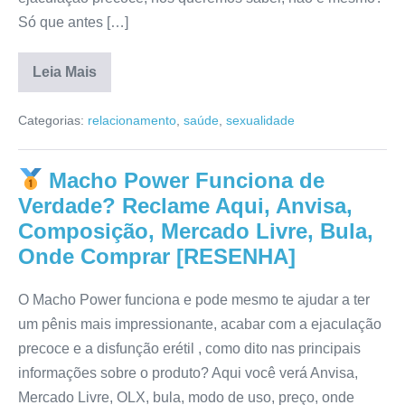
Só que antes […]
Leia Mais
Mamana
Caps
Categorias:
relacionamento
,
saúde
,
sexualidade
Funciona
de
Fato?
Anvisa,
Macho Power Funciona de
Depoimento,
Para
Verdade? Reclame Aqui, Anvisa,
que
Serve,
Composição, Mercado Livre, Bula,
Bula,
Onde Comprar [RESENHA]
Mercado
Livre,
Composição
[RESENHA]
O Macho Power funciona e pode mesmo te ajudar a ter
um pênis mais impressionante, acabar com a ejaculação
precoce e a disfunção erétil , como dito nas principais
informações sobre o produto? Aqui você verá Anvisa,
Mercado Livre, OLX, bula, modo de uso, preço, onde