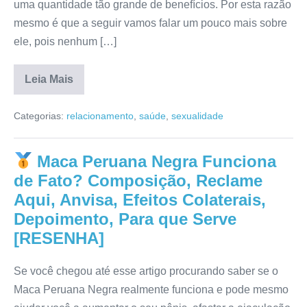
uma quantidade tão grande de benefícios. Por esta razão
mesmo é que a seguir vamos falar um pouco mais sobre
ele, pois nenhum […]
Leia Mais
Maca
X
Categorias:
relacionamento
,
saúde
,
sexualidade
Power
Funciona
de
Verdade?
Maca Peruana Negra Funciona
Mercado
Livre,
de Fato? Composição, Reclame
Para
que
Aqui, Anvisa, Efeitos Colaterais,
Serve,
Depoimento, Para que Serve
Bula,
Onde
[RESENHA]
Comprar,
Efeitos
Colaterais,
Preço
Se você chegou até esse artigo procurando saber se o
[RESENHA]
Maca Peruana Negra realmente funciona e pode mesmo