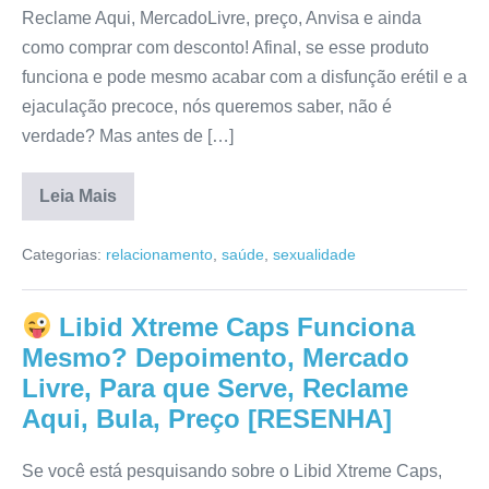
Reclame Aqui, MercadoLivre, preço, Anvisa e ainda
como comprar com desconto! Afinal, se esse produto
funciona e pode mesmo acabar com a disfunção erétil e a
ejaculação precoce, nós queremos saber, não é
verdade? Mas antes de […]
Leia Mais
LibidMan
Gel
Categorias:
relacionamento
,
saúde
,
sexualidade
Funciona
de
Fato?
Preço,
Libid Xtreme Caps Funciona
Composição,
Efeitos
Mesmo? Depoimento, Mercado
Colaterais,
Reclame
Livre, Para que Serve, Reclame
Aqui,
Aqui, Bula, Preço [RESENHA]
Para
que
Serve,
Mercado
Se você está pesquisando sobre o Libid Xtreme Caps,
Livre