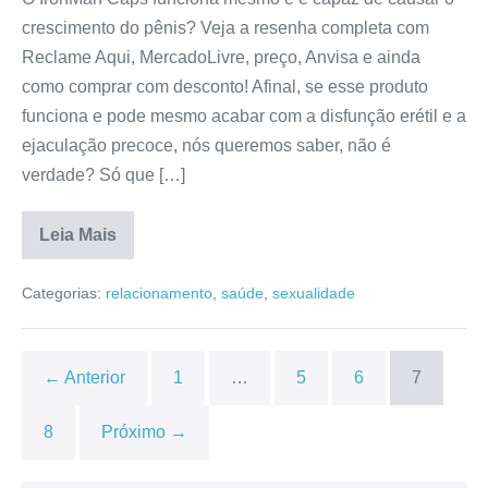
crescimento do pênis? Veja a resenha completa com
Reclame Aqui, MercadoLivre, preço, Anvisa e ainda
como comprar com desconto! Afinal, se esse produto
funciona e pode mesmo acabar com a disfunção erétil e a
ejaculação precoce, nós queremos saber, não é
verdade? Só que […]
Leia Mais
IronMan
Caps
Categorias:
relacionamento
,
saúde
,
sexualidade
Funciona
Mesmo?
Preço,
Onde
Comprar,
← Anterior
1
…
5
6
7
Bula,
Mercado
Livre,
8
Próximo →
Anvisa,
Efeitos
Colaterais
[RESENHA]