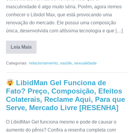
masculinidade é algo muito séria. Porém, agora iremos
conhecer o Libidol Max, que está provocando uma
renovação do mercado. Ele possui uma composição
única, desenvolvida com altíssima tecnologia e que […]
Leia Mais
Libidol
Max
Categorias:
relacionamento
,
saúde
,
sexualidade
Funciona
pra
Valer?
Efeitos
LibidMan Gel Funciona de
Colaterais,
Bula,
Fato? Preço, Composição, Efeitos
Reclame
Aqui,
Colaterais, Reclame Aqui, Para que
Mercado
Serve, Mercado Livre [RESENHA]
Livre,
Composição,
Anvisa
[RESENHA]
O LibidMan Gel funciona mesmo e pode de causar o
aumento do pênis? Confira a resenha completa com