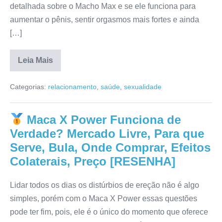
detalhada sobre o Macho Max e se ele funciona para
aumentar o pênis, sentir orgasmos mais fortes e ainda
[…]
Leia Mais
Macho
Max
Categorias:
relacionamento
,
saúde
,
sexualidade
Funciona
de
Fato?
Efeitos
Maca X Power Funciona de
Colaterais,
Onde
Verdade? Mercado Livre, Para que
Comprar,
Composição,
Serve, Bula, Onde Comprar, Efeitos
Bula,
Colaterais, Preço [RESENHA]
Reclame
Aqui,
Mercado
Livre
Lidar todos os dias os distúrbios de ereção não é algo
[RESENHA]
simples, porém com o Maca X Power essas questões
pode ter fim, pois, ele é o único do momento que oferece