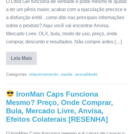
Preço
O Libid Gel funciona de verdade e pode mesmo te ajudar
[RESENHA]
a ter um pênis maior, acabar com a ejaculação precoce e
a disfunção erétil , como dito nas principais informações
sobre o produto? Aqui você vai encontrar Anvisa,
Mercado Livre, OLX, bula, modo de uso, preço, onde
comprar, desconto e resultados. Não compre antes […]
Leia Mais
Libid
Gel
Categorias:
relacionamento
,
saúde
,
sexualidade
Funciona
Realmente?
Preço,
Depoimento,
IronMan Caps Funciona
Composição,
Onde
Mesmo? Preço, Onde Comprar,
Comprar,
Reclame
Bula, Mercado Livre, Anvisa,
Aqui,
Efeitos Colaterais [RESENHA]
Anvisa
[RESENHA]
O IronMan Caps funciona mesmo e é capaz de causar o